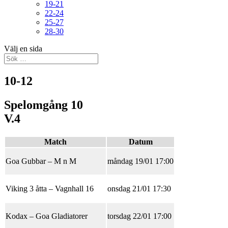
19-21
22-24
25-27
28-30
Välj en sida
10-12
Spelomgång 10
V.4
Match
Datum
Goa Gubbar
–
M n M
måndag 19/01 17:00
Viking 3 åtta
–
Vagnhall 16
onsdag 21/01 17:30
Kodax
–
Goa Gladiatorer
torsdag 22/01 17:00