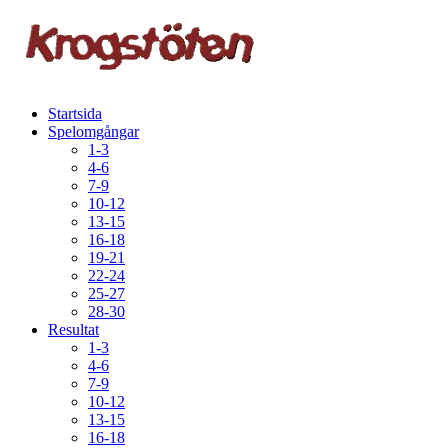
Startsida
Spelomgångar
1-3
4-6
7-9
10-12
13-15
16-18
19-21
22-24
25-27
28-30
Resultat
1-3
4-6
7-9
10-12
13-15
16-18