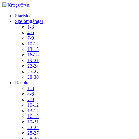
Startsida
Spelomgångar
1-3
4-6
7-9
10-12
13-15
16-18
19-21
22-24
25-27
28-30
Resultat
1-3
4-6
7-9
10-12
13-15
16-18
19-21
22-24
25-27
28-30