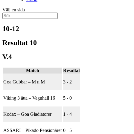
Välj en sida
10-12
Resultat 10
V.4
Match
Resultat
Goa Gubbar
–
M n M
3 - 2
Viking 3 åtta
–
Vagnhall 16
5 - 0
Kodax
–
Goa Gladiatorer
1 - 4
ASSARI
–
Pikado Pensionärer
0 - 5